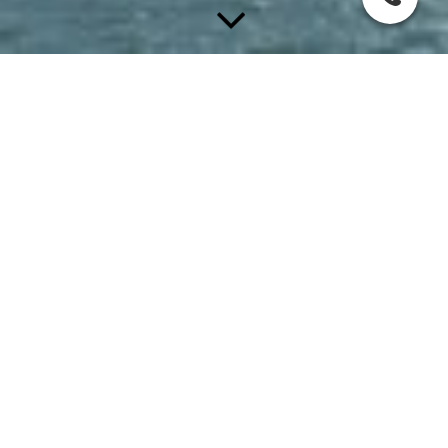
Impressum
Firmenname:
Pedigrew Immobilien
Vertreten durch:
Mark Pedigrew
Kontaktadresse / Firmensitz:
Mark Pedigrew
Am Hain 10
42781 Haan
Tel.: 02129 924935